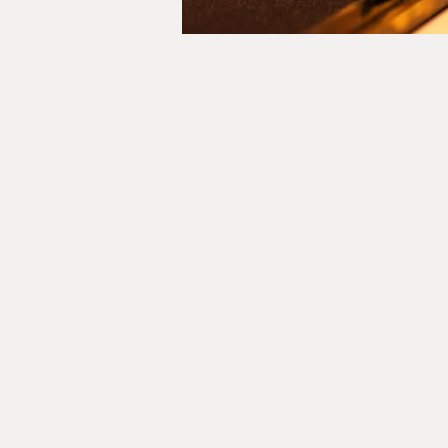
I(ku) mono (wa) isamu be(karazu) ku(r
Sh
Yume (dream (gyōshostyle))
KI