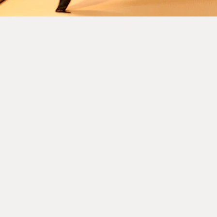
u) mono (wa) ōbeshi (do not run after those who leave, do not r
in tō mu sō ryū jō (gyōshostyle)
Shin tō mu sō ryū jō 2
 KI (crisis, danger+opportunity, gyōsho style)
Ai (love, (gyōsho style))