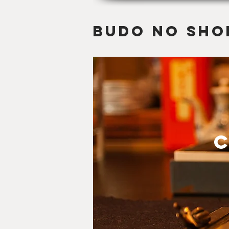
budo no Sho
C