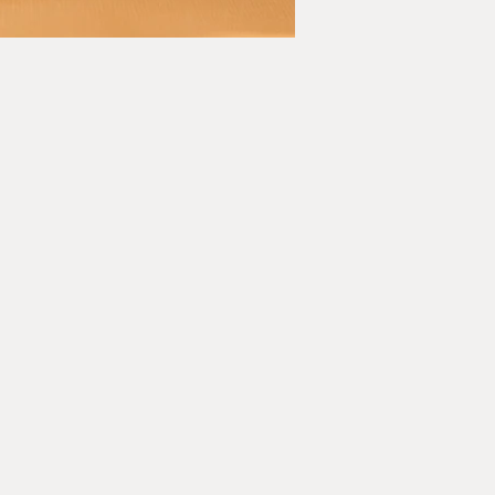
Nin/Jin (benevolence (gyōsho style))
Hei ho hei ho (art of war, art of peace (sōsho style))