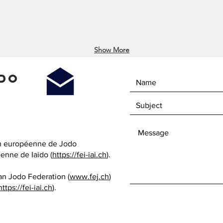
Show More
do
ion européenne de Jodo
éenne de Iaido (
https://fei-iai.ch
).
an Jodo Federation (
www.fej.ch
)
https://fei-iai.ch
).