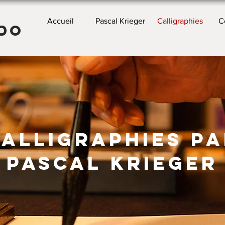
Accueil
Pascal Krieger
Calligraphies
C
do
alligraphies PA
pascal Krieger